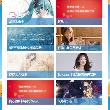
足球之杀手
黎梵
盛莞莞慕斯全文阅读免费
石器书屋免费阅读
妹妹恋人动漫
租人app可租女睡觉免费软件
内心很压抑难受的说说
失落叶小说