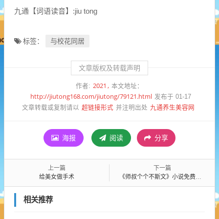
九通【词语读音】:jiu tong
与校花同居
标签：
文章版权及转载声明
2021
作者:
本文地址：
http://jiutong168.com/jiutong/79121.html
发布于 01-17
超链接形式
九通养生美容网
文章转载或复制请以
并注明出处
海报
阅读
分享
上一篇
下一篇
给美女做手术
《师叔个个不斯文》小说免费阅读「下拉观看」- 全集阅读
相关推荐