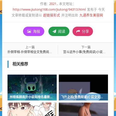
2021
作者:
本文地址：
http://www.jiutong168.com/jiutong/94313.html
发布于 今天
超链接形式
九通养生美容网
文章转载或复制请以
并注明出处
海报
阅读
分享
上一篇
下一篇
扑倒宰相-扑倒宰相全文免费阅读无弹窗
宫斗这件小事(免费阅读)小说全文阅读无弹窗 - 宫斗这件小事最新章节列表
相关推荐
林晗姝顾南升小说叫啥名最新章节 - 林晗姝顾南升小说叫啥名免费阅读
飞升之前(免费阅读)小说全文阅读无弹窗-飞升之前最新章节列表