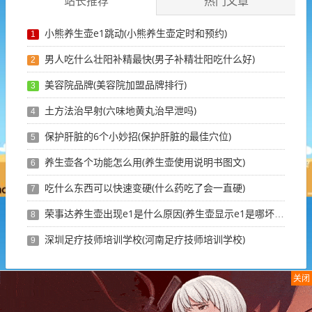
站长推荐
热门文章
小熊养生壶e1跳动(小熊养生壶定时和预约)
1
男人吃什么壮阳补精最快(男子补精壮阳吃什么好)
2
美容院品牌(美容院加盟品牌排行)
3
土方法治早射(六味地黄丸治早泄吗)
4
保护肝脏的6个小妙招(保护肝脏的最佳穴位)
5
养生壶各个功能怎么用(养生壶使用说明书图文)
6
吃什么东西可以快速变硬(什么药吃了会一直硬)
7
荣事达养生壶出现e1是什么原因(养生壶显示e1是哪坏了)
8
深圳足疗技师培训学校(河南足疗技师培训学校)
9
关闭
最新留言