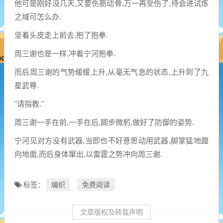
他可是刚好没几天,又要伤筋动骨,万一再受伤了,待会进试炼
之域可怎么办.
坚着头皮走上前去,抱了抱拳.
周三谢也是一样,冲着宁河抱拳.
而后周三谢的气势缓缓上升,从毫无气息的状态,上升到了九
星武尊.
"请指教."
周三谢一手在前,一手在后,脚步微躬,做好了防御的姿势.
宁河见对方没有武器,当即也不好意思动用武器,脚掌猛地蹬
向地面,而后身体窜出,以雷霆之势冲向周三谢.
编织
免费阅读
标签：
文章版权及转载声明