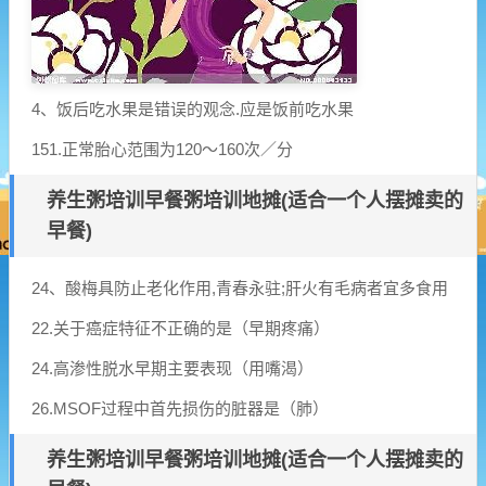
4、饭后吃水果是错误的观念.应是饭前吃水果
151.正常胎心范围为120～160次／分
养生粥培训早餐粥培训地摊(适合一个人摆摊卖的
早餐)
24、酸梅具防止老化作用,青春永驻;肝火有毛病者宜多食用
22.关于癌症特征不正确的是（早期疼痛）
24.高渗性脱水早期主要表现（用嘴渴）
26.MSOF过程中首先损伤的脏器是（肺）
养生粥培训早餐粥培训地摊(适合一个人摆摊卖的