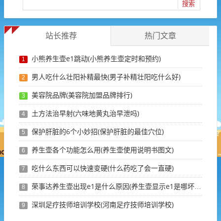
站长推荐
热门文章
小熊养生壶e1跳动(小熊养生壶定时和预约)
1
男人吃什么壮阳补精最快(男子补精壮阳吃什么好)
2
美容院品牌(美容院加盟品牌排行)
3
土方法治早射(六味地黄丸治早泄吗)
4
保护肝脏的6个小妙招(保护肝脏的最佳穴位)
5
养生壶各个功能怎么用(养生壶使用说明书图文)
6
吃什么东西可以快速变硬(什么药吃了会一直硬)
7
荣事达养生壶出现e1是什么原因(养生壶显示e1是哪坏了)
8
深圳足疗技师培训学校(河南足疗技师培训学校)
9