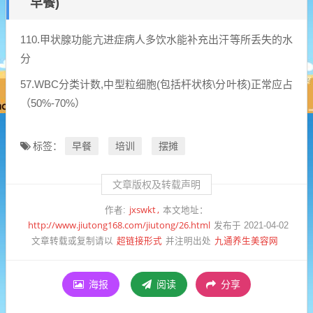
早餐)
110.甲状腺功能亢进症病人多饮水能补充出汗等所丢失的水
分
57.WBC分类计数,中型粒细胞(包括杆状核\分叶核)正常应占
（50%-70%）
早餐
培训
摆摊
标签：
文章版权及转载声明
jxswkt
作者:
本文地址：
http://www.jiutong168.com/jiutong/26.html
发布于 2021-04-02
超链接形式
九通养生美容网
文章转载或复制请以
并注明出处
海报
阅读
分享