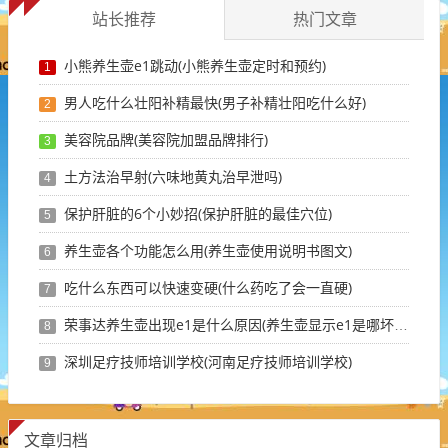
站长推荐
热门文章
小熊养生壶e1跳动(小熊养生壶定时和预约)
1
男人吃什么壮阳补精最快(男子补精壮阳吃什么好)
2
美容院品牌(美容院加盟品牌排行)
3
土方法治早射(六味地黄丸治早泄吗)
4
保护肝脏的6个小妙招(保护肝脏的最佳穴位)
5
养生壶各个功能怎么用(养生壶使用说明书图文)
6
吃什么东西可以快速变硬(什么药吃了会一直硬)
7
荣事达养生壶出现e1是什么原因(养生壶显示e1是哪坏了)
8
深圳足疗技师培训学校(河南足疗技师培训学校)
9
文章归档