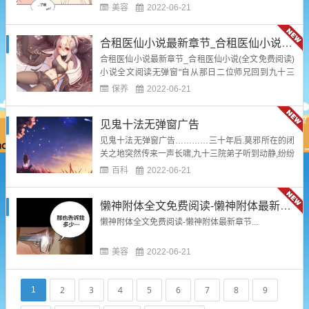
要与它沟通便越难,除非一开始凝聚的本命星辰,是这二
美容
2022-06-21
百余颗的某一颗,这样之间的联系就会变得简单许多,换
而言之,以后的前途也会比寻常修士大....
合租医仙小说最新章节_合租医仙小说(全文免费阅读)小说全文阅读无弹窗
合租医仙小说最新章节_合租医仙小说(全文免费阅读)
小说全文阅读无弹窗"自从那日二位师兄回到九十三
院,宁师兄就仿佛消失了一样,有一名内门师兄也曾经上
保养
2022-06-21
门寻找,没有找到宁师兄的踪迹,宁师兄应该,还未出关
吧?"那名外门弟子小心翼翼的道....
见鬼十法无弹窗广告
见鬼十法无弹窗广告…………三十年后.莫邪所在的闭
关之地突然传来一声长啸,九十三院弟子听到动静,纷纷
破空而至,落在屋子外面,脸上露出一丝惊疑不定之喝
百科
2022-06-21
酒....
懒神附体全文免费阅读-懒神附体最新章节
懒神附体全文免费阅读-懒神附体最新章节...
美容
2022-06-21
2
3
4
5
6
7
8
9
1