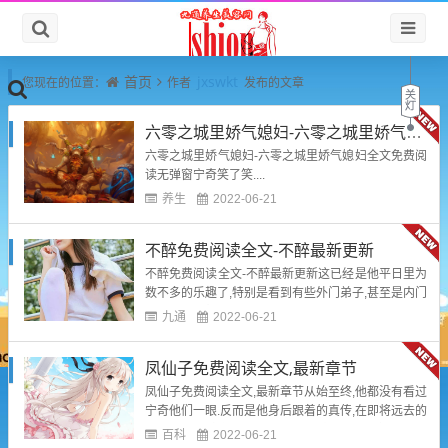
首页
jxswkt
您现在的位置：
作者
发布的文章
六零之城里娇气媳妇-六零之城里娇气媳妇全文免费阅读无弹窗
六零之城里娇气媳妇-六零之城里娇气媳妇全文免费阅
读无弹窗宁奇笑了笑....
养生
2022-06-21
不醉免费阅读全文-不醉最新更新
不醉免费阅读全文-不醉最新更新这已经是他平日里为
数不多的乐趣了,特别是看到有些外门弟子,甚至是内门
弟子站在俺想要的东西面前,一脸渴望,用嘴袋却空空如
九通
2022-06-21
也的时候,他的心情是非常舒爽的!...
凤仙子免费阅读全文,最新章节
凤仙子免费阅读全文,最新章节从始至终,他都没有看过
宁奇他们一眼.反而是他身后跟着的真传,在即将远去的
时候,有一人突然扭头看向宁奇,眼中闪过一丝疑惑之喝
百科
2022-06-21