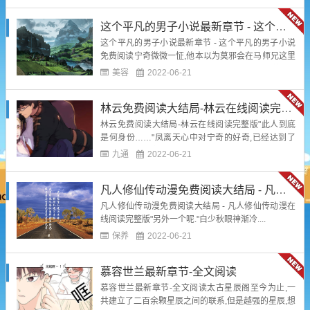
酒."司徒,怎么了?""没何."司徒长空笑着摇摇头.见姜天
树并没有注意他,他心中有些震惊.宁奇收敛气血,就连
这个平凡的男子小说最新章节 - 这个平凡的男子小说免费阅读
姜天树都无法察...
这个平凡的男子小说最新章节 - 这个平凡的男子小说
免费阅读宁奇微微一怔,他本以为莫邪会在马师兄这里
留下他行踪的线索,没想到是让他在这里呆着?为
美容
2022-06-21
何?"你才出关,应该不知道白少秋已经命人找过你和莫
邪数次了,他是核心弟子,而且背后白家虽然比不上大帝
林云免费阅读大结局-林云在线阅读完整版
世家,但也有第五步修士坐镇,其在瑶光星宫内的势力
也...
林云免费阅读大结局-林云在线阅读完整版"此人到底
是何身份……"凤离天心中对宁奇的好奇,已经达到了
一个极高的程度....
九通
2022-06-21
凡人修仙传动漫免费阅读大结局 - 凡人修仙传动漫在线阅读完整版
凡人修仙传动漫免费阅读大结局 - 凡人修仙传动漫在
线阅读完整版"另外一个呢."白少秋眼神渐冷....
保养
2022-06-21
慕容世兰最新章节-全文阅读
慕容世兰最新章节-全文阅读太古星辰阁至今为止,一
共建立了二百余颗星辰之间的联系,但是越强的星辰,想